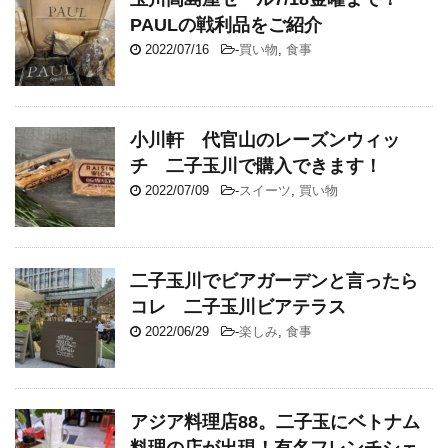
PAULの戦利品をご紹介
2022/07/16
-
買い物
,
食事
小川軒 代官山のレーズンウィッ
チ 二子玉川で購入できます！
2022/07/09
-
スイーツ
,
買い物
二子玉川でビアガーデンと言ったら
コレ 二子玉川ビアテラス
2022/06/29
-
楽しみ
,
食事
アジア料理店88。二子玉にベトナム