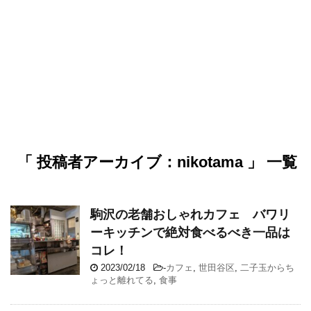
「 投稿者アーカイブ：nikotama 」 一覧
駒沢の老舗おしゃれカフェ バワリ
ーキッチンで絶対食べるべき一品は
コレ！
2023/02/18
-
カフェ
,
世田谷区
,
二子玉からち
ょっと離れてる
,
食事