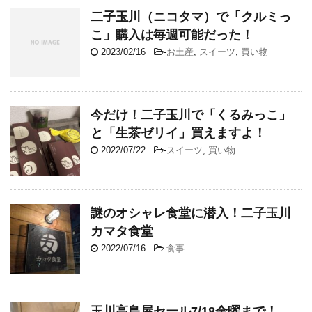
二子玉川（ニコタマ）で「クルミっ
こ」購入は毎週可能だった！
2023/02/16
-
お土産
,
スイーツ
,
買い物
今だけ！二子玉川で「くるみっこ」
と「生茶ゼリイ」買えますよ！
2022/07/22
-
スイーツ
,
買い物
謎のオシャレ食堂に潜入！二子玉川
カマタ食堂
2022/07/16
-
食事
玉川高島屋セール7/18金曜まで！