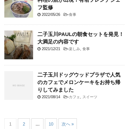
料理の店が出現！有名フレンチシェ
フ監修
2022/05/26
-
食事
二子玉川PAULの朝食セットを発見！
大満足の内容です
2021/12/21
-
楽しみ
,
食事
二子玉川ドッグウッドプラザで人気
のカフェでメロンケーキをお持ち帰
りしてみました
2021/08/14
-
カフェ
,
スイーツ
1
2
…
10
次へ »