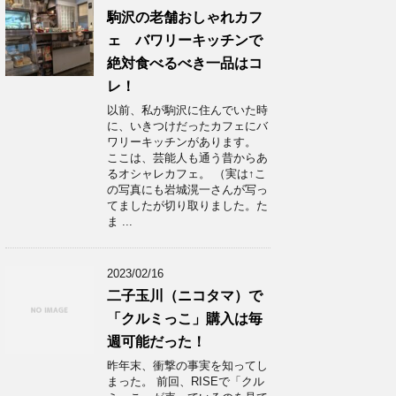
駒沢の老舗おしゃれカフ
ェ バワリーキッチンで
絶対食べるべき一品はコ
レ！
以前、私が駒沢に住んでいた時
に、いきつけだったカフェにバ
ワリーキッチンがあります。
ここは、芸能人も通う昔からあ
るオシャレカフェ。 （実は↑こ
の写真にも岩城滉一さんが写っ
てましたが切り取りました。た
ま ...
2023/02/16
二子玉川（ニコタマ）で
「クルミっこ」購入は毎
週可能だった！
昨年末、衝撃の事実を知ってし
まった。 前回、RISEで「クル