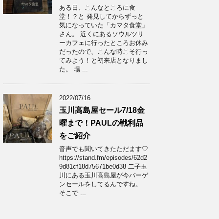
ある日、こんなところに食
堂！？と 発見してからずっと
気になっていた「カマタ食堂」
さん。 近くにあるソウルツリ
ーカフェに行ったところお休み
だったので、こんな時こそ行っ
てみよう！と初来店となりまし
た。 場 ...
2022/07/16
玉川高島屋セール7/18金
曜まで！PAULの戦利品
をご紹介
音声でも聞いてきたただます♡
https://stand.fm/episodes/62d2
9d81cf18d75671be0d38 二子玉
川にある玉川高島屋が今バーゲ
ンセールをしてるんですね。
そこで ...