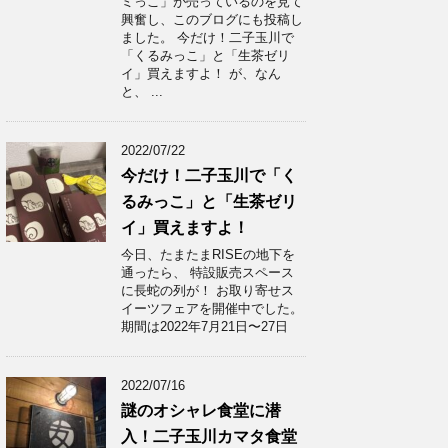
ミっこ」が売っているのを見て
興奮し、このブログにも投稿し
ました。 今だけ！二子玉川で
「くるみっこ」と「生茶ゼリ
イ」買えますよ！ が、なん
と、 ...
2022/07/22
今だけ！二子玉川で「く
るみっこ」と「生茶ゼリ
イ」買えますよ！
今日、たまたまRISEの地下を
通ったら、 特設販売スペース
に長蛇の列が！ お取り寄せス
イーツフェアを開催中でした。
期間は2022年7月21日〜27日
2022/07/16
謎のオシャレ食堂に潜
入！二子玉川カマタ食堂