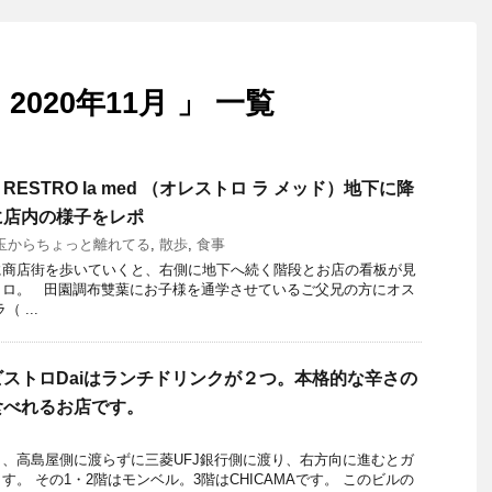
020年11月 」 一覧
ESTRO la med （オレストロ ラ メッド）地下に降
に店内の様子をレポ
玉からちょっと離れてる
,
散歩
,
食事
に商店街を歩いていくと、右側に地下へ続く階段とお店の看板が見
トロ。 田園調布雙葉にお子様を通学させているご父兄の方にオス
 ...
ストロDaiはランチドリンクが２つ。本格的な辛さの
食べれるお店です。
、高島屋側に渡らずに三菱UFJ銀行側に渡り、右方向に進むとガ
。 その1・2階はモンベル。3階はCHICAMAです。 このビルの