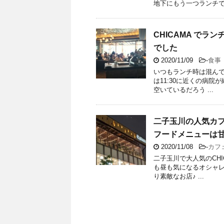
地下にもう一つランチで人
CHICAMA でラ
でした
2020/11/09
-
食事
いつもランチ時は混んでい
は11:30に近くの病院
空いているだろう ...
二子玉川の人気カフ
フードメニューは
2020/11/08
-
カフ
二子玉川で大人気のCHI
も昼も気になるオシャ
り素敵なお店♪ ...