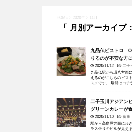
HOME
>
2020年
>
11月
「 月別アーカイブ：2
九品仏ビストロ O R
りるのが不安な方
2020/11/12
-
二子
九品仏駅から環八方面
えるのがこちらのビス
スメです。 場所はコチラ（
二子玉川アジアンビ
グリーンカレーが
2020/11/10
-
食事
駅から高島屋方面に歩き
ラス張りのビルが見えます