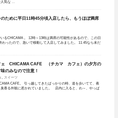
気な ...
ンチのために平日11時45分頃入店したら、もうほぼ満席
るCHICAMA 。 12時～13時は満席の可能性があるので、この日
が終わったので、急いで移動して入店してみました。 11:45なら未だ
ェ CHICAMA CAFE （チカマ カフェ）の夕方の
甘味のみなので注意！
ェ
,
スイーツ
CAMA CAFE。 引っ越してきたばっかりの時、道を歩いてて、夜
レ臭香る外観に惹かれていました。 店内に入ると、わ～、やっぱ