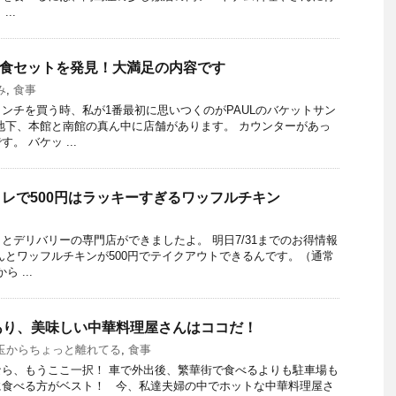
..
朝食セットを発見！大満足の内容です
み
,
食事
ンチを買う時、私が1番最初に思いつくのがPAULのバケットサン
地下、本館と南館の真ん中に店舗があります。 カウンターがあっ
。 バケッ ...
！コレで500円はラッキーすぎるワッフルチキン
とデリバリーの専門店ができましたよ。 明日7/31までのお得情報
んとワッフルチキンが500円でテイクアウトできるんです。（通常
 ...
あり、美味しい中華料理屋さんはココだ！
玉からちょっと離れてる
,
食事
ら、もうここ一択！ 車で外出後、繁華街で食べるよりも駐車場も
に食べる方がベスト！ 今、私達夫婦の中でホットな中華料理屋さ