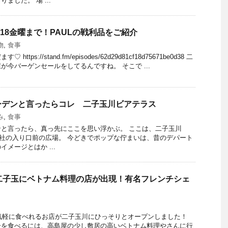
ました。 場 ...
/18金曜まで！PAULの戦利品をご紹介
物
,
食事
ps://stand.fm/episodes/62d29d81cf18d75671be0d38 二
が今バーゲンセールをしてるんですね。 そこで ...
ーデンと言ったらコレ 二子玉川ビアテラス
み
,
食事
と言ったら、真っ先にここを思い浮かぶ。 ここは、二子玉川
天本社の入り口前の広場。 今どきでポップな佇まいは、昔のデパート
メージとはか ...
二子玉にベトナム料理の店が出現！有名フレンチシェ
が気軽に食べれるお店が二子玉川にひっそりとオープンしました！
ーを食べるには、高島屋の少し敷居の高いベトナム料理やさんに行