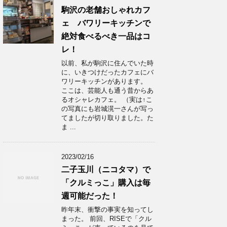
駒沢の老舗おしゃれカフ
ェ バワリーキッチンで
絶対食べるべき一品はコ
レ！
以前、私が駒沢に住んでいた時
に、いきつけだったカフェにバ
ワリーキッチンがあります。
ここは、芸能人も通う昔からあ
るオシャレカフェ。 （実は↑こ
の写真にも岩城滉一さんが写っ
てましたが切り取りました。た
ま ...
2023/02/16
二子玉川（ニコタマ）で
「クルミっこ」購入は毎
週可能だった！
昨年末、衝撃の事実を知ってし
まった。 前回、RISEで「クル