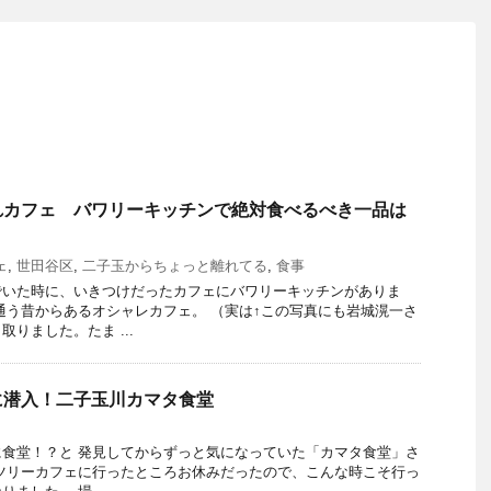
れカフェ バワリーキッチンで絶対食べるべき一品は
ェ
,
世田谷区
,
二子玉からちょっと離れてる
,
食事
でいた時に、いきつけだったカフェにバワリーキッチンがありま
通う昔からあるオシャレカフェ。 （実は↑この写真にも岩城滉一さ
りました。たま ...
に潜入！二子玉川カマタ食堂
食堂！？と 発見してからずっと気になっていた「カマタ食堂」さ
ツリーカフェに行ったところお休みだったので、こんな時こそ行っ