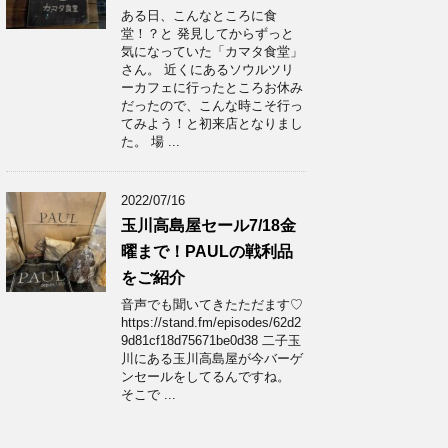
ある日、こんなところに食
堂！？と 発見してからずっと
気になっていた「カマタ食堂」
さん。 近くにあるソウルツリ
ーカフェに行ったところお休み
だったので、こんな時こそ行っ
てみよう！と初来店となりまし
た。 場 ...
2022/07/16
玉川高島屋セール7/18金
曜まで！PAULの戦利品
をご紹介
音声でも聞いてきたただます♡
https://stand.fm/episodes/62d2
9d81cf18d75671be0d38 二子玉
川にある玉川高島屋が今バーゲ
ンセールをしてるんですね。
そこで ...