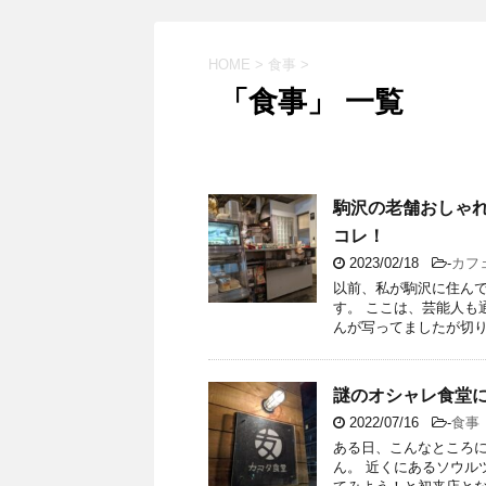
HOME
>
食事
>
「食事」 一覧
駒沢の老舗おしゃ
コレ！
2023/02/18
-
カフ
以前、私が駒沢に住ん
す。 ここは、芸能人も
んが写ってましたが切り取
謎のオシャレ食堂
2022/07/16
-
食事
ある日、こんなところに
ん。 近くにあるソウル