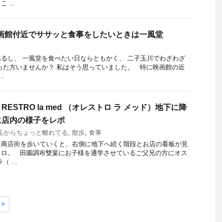
...
映画館付近でササッと食事をしたいときは一風堂
るし、 一風堂を食べたい日ならともかく、 二子玉川でわざわざ
った方いませんか？ 私はそう思っていました。 特に映画館の近
.
ESTRO la med （オレストロ ラ メッド）地下に降
に店内の様子をレポ
玉からちょっと離れてる
,
散歩
,
食事
に商店街を歩いていくと、右側に地下へ続く階段とお店の看板が見
トロ。 田園調布雙葉にお子様を通学させているご父兄の方にオス
 ...
»