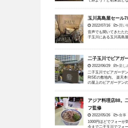
てみよう！と初来店となり
玉川高島屋セール7
2022/07/16
-
買い
音声でも聞いてきたただます♡ htt
子玉川にある玉川高島屋
二子玉川でビアガ
2022/06/29
-
楽し
二子玉川でビアガーデン
RISEの敷地内。 楽
の屋上のビアガーデンのイ
アジア料理店88。
フ監修
2022/05/26
-
食事
1000円ほどでフォー
今まで二子玉川でフォ