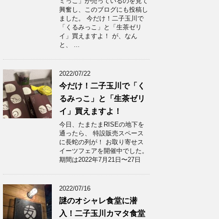
ミっこ」が売っているのを見て
興奮し、このブログにも投稿し
ました。 今だけ！二子玉川で
「くるみっこ」と「生茶ゼリ
イ」買えますよ！ が、なん
と、 ...
2022/07/22
今だけ！二子玉川で「く
るみっこ」と「生茶ゼリ
イ」買えますよ！
今日、たまたまRISEの地下を
通ったら、 特設販売スペース
に長蛇の列が！ お取り寄せス
イーツフェアを開催中でした。
期間は2022年7月21日〜27日
2022/07/16
謎のオシャレ食堂に潜
入！二子玉川カマタ食堂