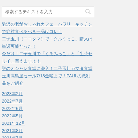
駒沢の老舗おしゃれカフェ バワリーキッチン
で絶対食べるべき一品はコレ！
二子玉川（ニコタマ）で「クルミっこ」購入は
毎週可能だった！
今だけ！二子玉川で「くるみっこ」と「生茶ゼ
リイ」買えますよ！
謎のオシャレ食堂に潜入！二子玉川カマタ食堂
玉川高島屋セール7/18金曜まで！PAULの戦利
品をご紹介
2023年2月
2022年7月
2022年6月
2022年5月
2021年12月
2021年8月