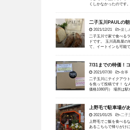
くしかなかったのです。 .
二子玉川PAULの
2021/12/21
-
楽し
二子玉川で家で食べるラ
ドです。 玉川高島屋の
て、イートインも可能です
7/31までの特価
2021/07/30
-
食事
二子玉川にテイクアウト
を焦って投稿です！ な
価格1080円） 場所は駅から
上野毛で駐車場が
2021/01/25
-
二子
上野毛でご飯を食べるな
あるこちらで帰りがけ