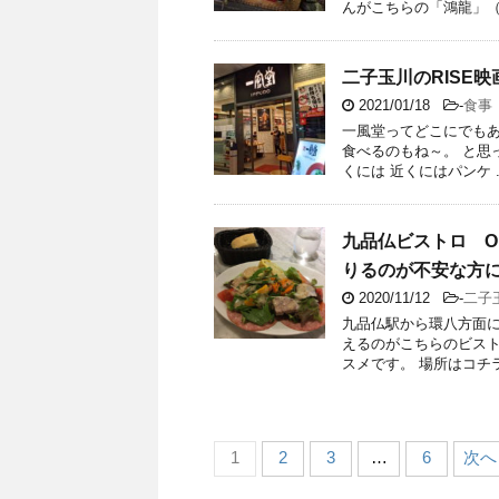
んがこちらの「鴻龍」（こ 
二子玉川のRISE
2021/01/18
-
食事
一風堂ってどこにでもあ
食べるのもね～。 と思
くには 近くにはパンケ ..
九品仏ビストロ O R
りるのが不安な方
2020/11/12
-
二子
九品仏駅から環八方面
えるのがこちらのビス
スメです。 場所はコチラ（
1
2
3
…
6
次へ 