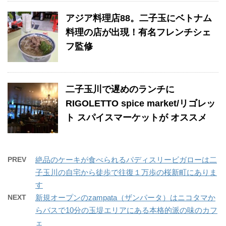
アジア料理店88。二子玉にベトナム
料理の店が出現！有名フレンチシェ
フ監修
二子玉川で遅めのランチに
RIGOLETTO spice market/リゴレッ
ト スパイスマーケットが オススメ
PREV
絶品のケーキが食べられるパディスリービガローは二
子玉川の自宅から徒歩で往復１万歩の桜新町にありま
す
NEXT
新規オープンのzampata（ザンパータ）はニコタマか
らバスで10分の玉堤エリアにある本格的派の味のカフ
ェ