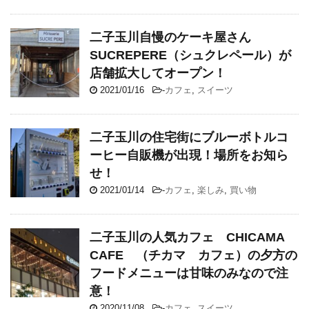
二子玉川自慢のケーキ屋さん
SUCREPERE（シュクレペール）が
店舗拡大してオープン！
2021/01/16
-
カフェ
,
スイーツ
二子玉川の住宅街にブルーボトルコ
ーヒー自販機が出現！場所をお知ら
せ！
2021/01/14
-
カフェ
,
楽しみ
,
買い物
二子玉川の人気カフェ CHICAMA
CAFE （チカマ カフェ）の夕方の
フードメニューは甘味のみなので注
意！
2020/11/08
-
カフェ
,
スイーツ