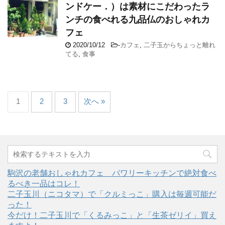
ンドケー．）は素材にこだわったラ
ンチの食べれる九品仏のおしゃれカ
フェ
2020/10/12
-
カフェ
,
二子玉からちょっと離れ
てる
,
食事
1
2
3
次へ »
駒沢の老舗おしゃれカフェ バワリーキッチンで絶対食べ
るべき一品はコレ！
二子玉川（ニコタマ）で「クルミっこ」購入は毎週可能だ
った！
今だけ！二子玉川で「くるみっこ」と「生茶ゼリイ」買え