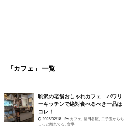
「カフェ」 一覧
駒沢の老舗おしゃれカフェ バワリ
ーキッチンで絶対食べるべき一品は
コレ！
2023/02/18
-
カフェ
,
世田谷区
,
二子玉からち
ょっと離れてる
,
食事