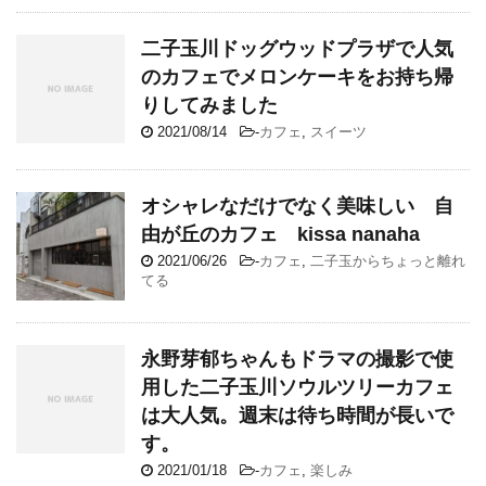
二子玉川ドッグウッドプラザで人気
のカフェでメロンケーキをお持ち帰
りしてみました
2021/08/14
-
カフェ
,
スイーツ
オシャレなだけでなく美味しい 自
由が丘のカフェ kissa nanaha
2021/06/26
-
カフェ
,
二子玉からちょっと離れ
てる
永野芽郁ちゃんもドラマの撮影で使
用した二子玉川ソウルツリーカフェ
は大人気。週末は待ち時間が長いで
す。
2021/01/18
-
カフェ
,
楽しみ